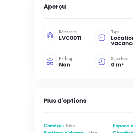
Aperçu
Référence
Type
LVC0011
Locatio
vacanc
Parking
Superficie
Non
0 m²
Plus d'options
Caméra :
Non
Espace e
Système d'alarme :
Non
Chauffag