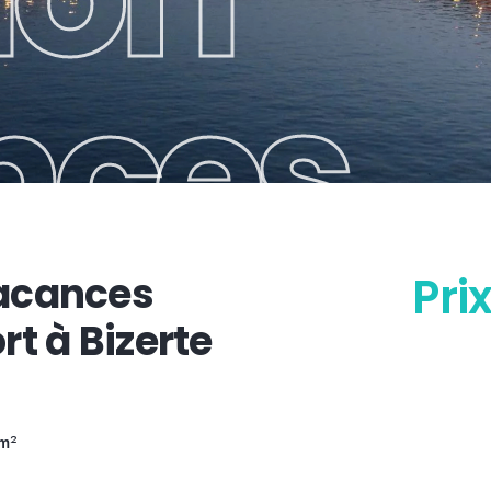
nces
Pri
vacances
rt à Bizerte
m²