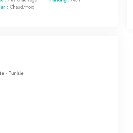
eur :
Chaud/froid
e - Tunisie